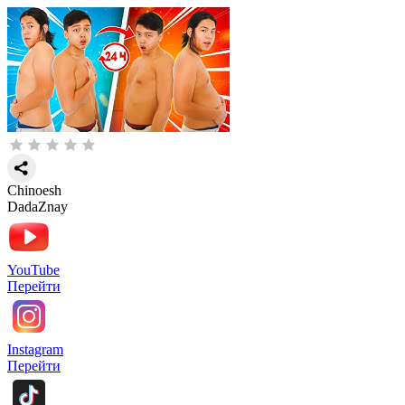
Chinoesh
DadaZnay
YouTube
Перейти
Instagram
Перейти