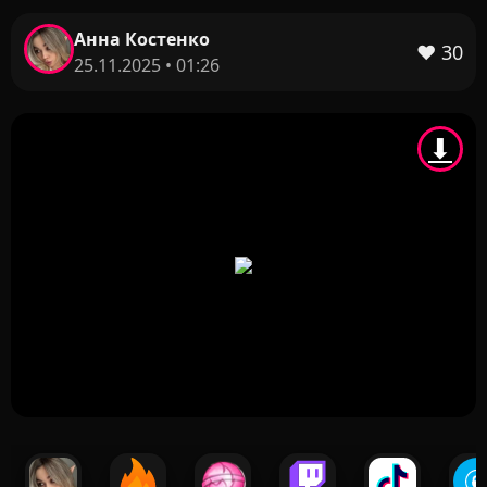
Анна Костенко
❤️
30
25.11.2025 • 01:26
⬇