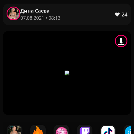
Дина Саева
❤️
24
07.08.2021 • 08:13
⬇