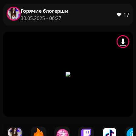
Горячие блогерши
❤️
17
30.05.2025 • 06:27
⬇