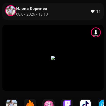
Илона Коринец
❤️
11
08.07.2026 • 18:10
⬇