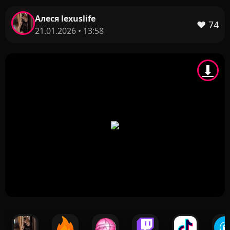
Алеся lexuslife
❤️
74
21.01.2026 • 13:58
⬇