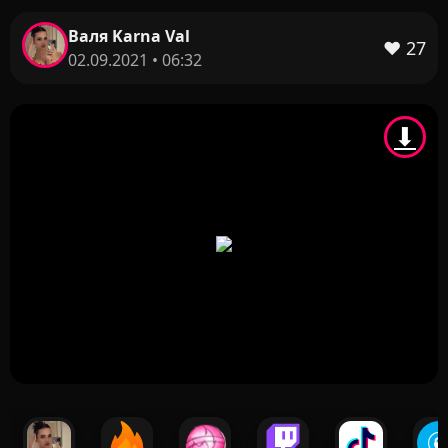
Валя Karna Val
❤️
27
02.09.2021 • 06:32
⬇