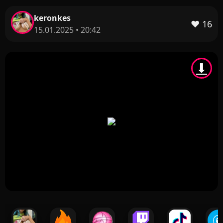
keronkes
❤️
16
15.01.2025 • 20:42
⬇