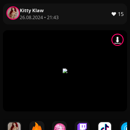
Kitty Klaw
❤️
15
26.08.2024 • 21:43
⬇