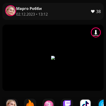
Марго Робби
❤️
38
02.12.2023 • 13:12
⬇