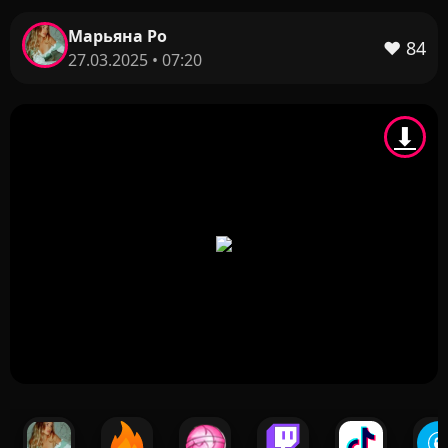
Марьяна Ро
❤️
84
27.03.2025 • 07:20
⬇