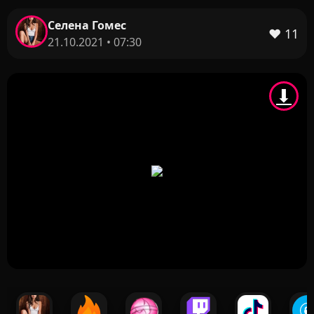
Селена Гомес
❤️
11
21.10.2021 • 07:30
⬇