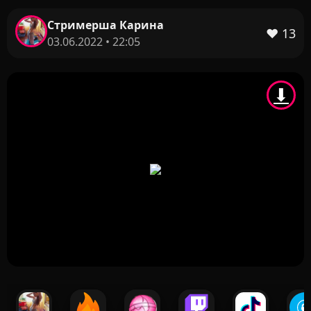
Стримерша Карина
❤️
13
03.06.2022 • 22:05
⬇