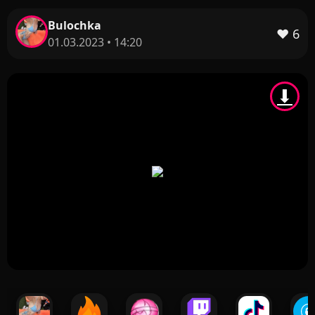
Bulochka
❤️
6
01.03.2023 • 14:20
⬇