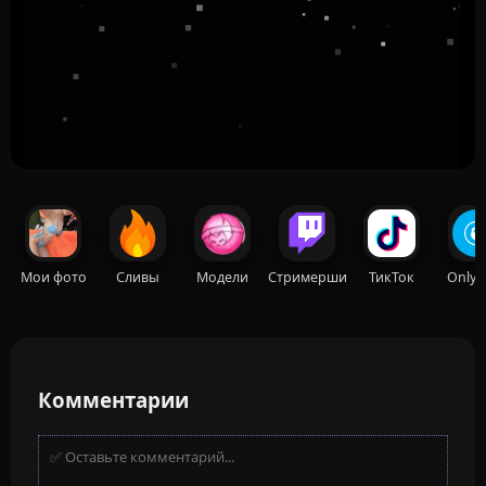
Мои фото
Сливы
Модели
Стримерши
ТикТок
OnlyF
Комментарии