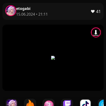
etogabi
❤️
41
15.06.2024 • 21:11
⬇