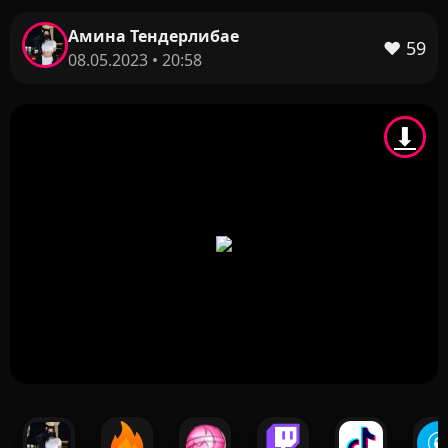
Амина Тендерлибае
❤️
59
08.05.2023 • 20:58
⬇