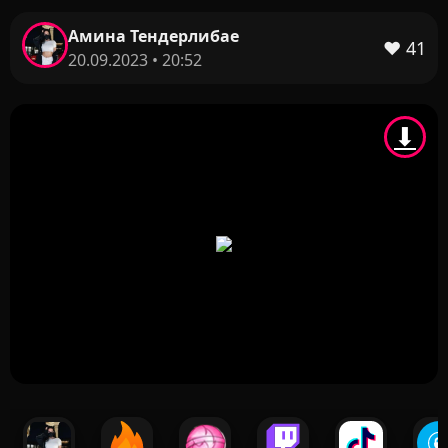
Амина Тендерлибае
❤️
41
20.09.2023 • 20:52
⬇