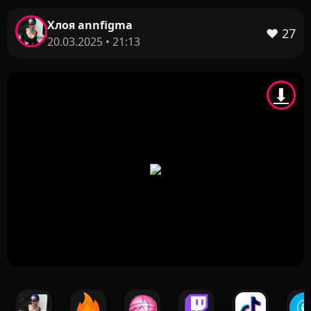
Хлоя annfigma
❤️
27
20.03.2025 • 21:13
⬇