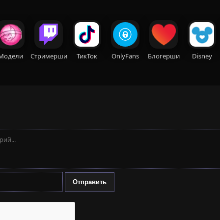
Модели
Стримерши
ТикТок
OnlyFans
Блогерши
Disney