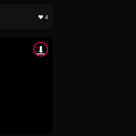
❤️
4
⬇