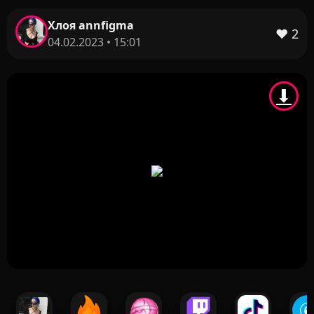
Хлоя annfigma
❤️
2
04.02.2023 • 15:01
⬇