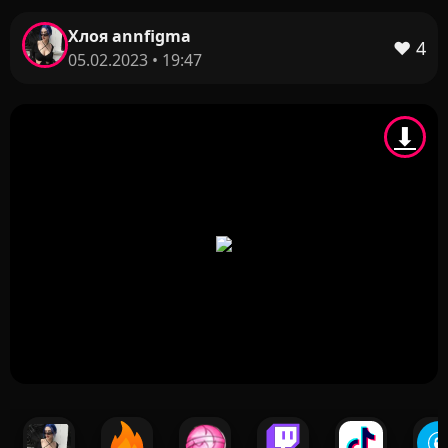
Хлоя annfigma
❤️
4
05.02.2023 • 19:47
⬇