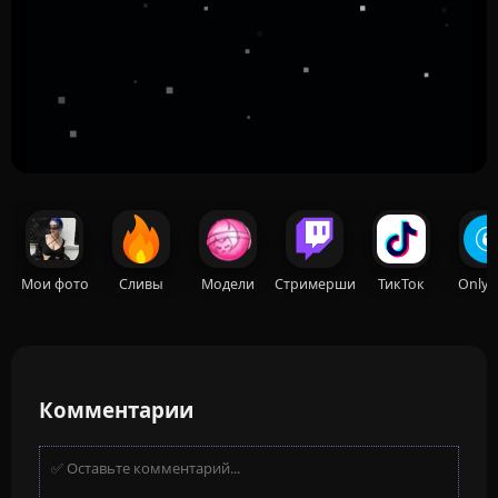
Мои фото
Сливы
Модели
Стримерши
ТикТок
OnlyF
Комментарии