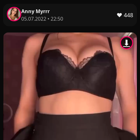
Anny Myrrr
❤️
448
05.07.2022 • 22:50
⬇