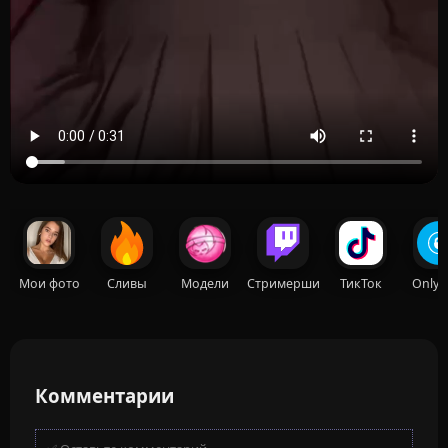
Мои фото
Сливы
Модели
Стримерши
ТикТок
OnlyF
Комментарии