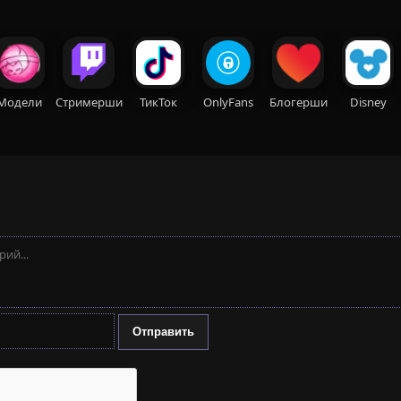
Модели
Стримерши
ТикТок
OnlyFans
Блогерши
Disney