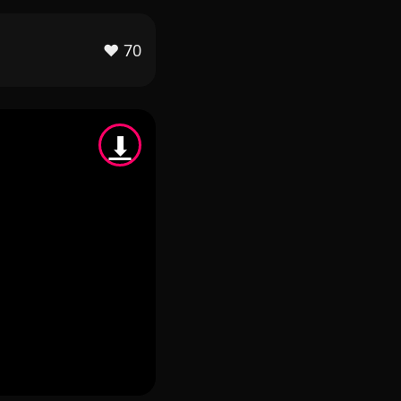
❤️
70
⬇