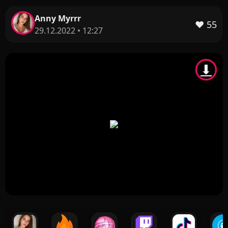
Anny Myrrr
❤️
55
29.12.2022 • 12:27
⬇