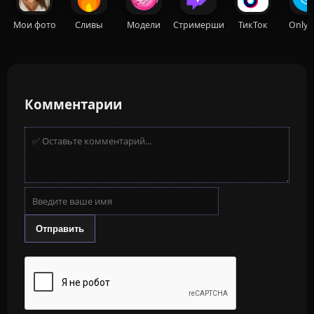
Мои фото
Сливы
Модели
Стримерши
ТикТок
OnlyF
Комментарии