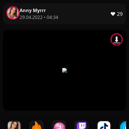
Anny Myrrr
❤️
29
29.04.2022 • 04:34
⬇