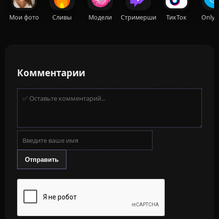
Мои фото
Сливы
Модели
Стримерши
ТикТок
OnlyF
Комментарии