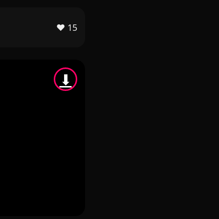
❤️
15
⬇