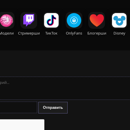
Модели
Стримерши
ТикТок
OnlyFans
Блогерши
Disney