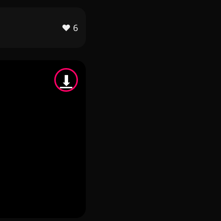
❤️
6
⬇