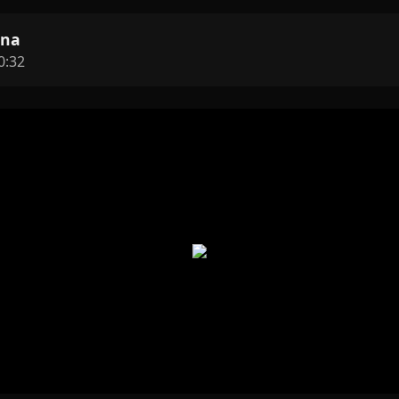
ina
0:32