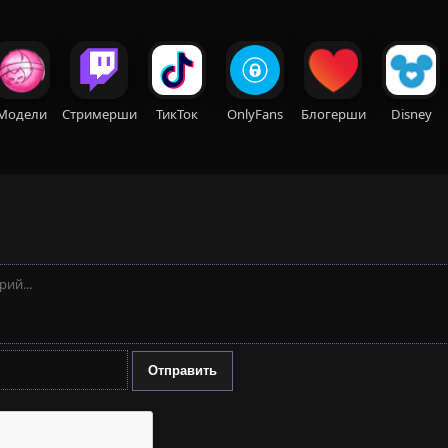
Модели
Стримерши
ТикТок
OnlyFans
Блогерши
Disney