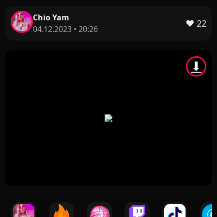
Chio Yam
❤️
22
04.12.2023 • 20:26
⬇