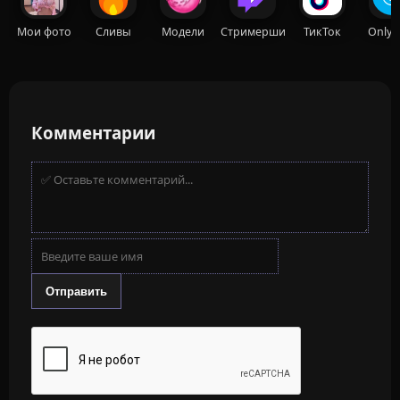
Мои фото
Сливы
Модели
Стримерши
ТикТок
OnlyF
Комментарии