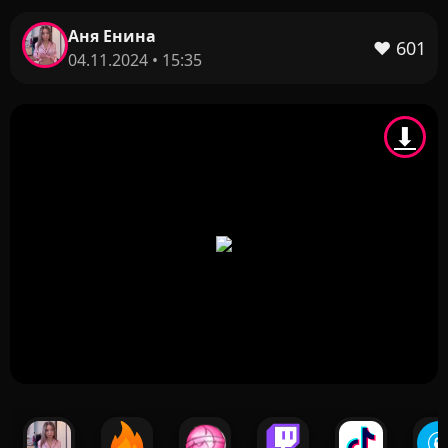
Аня Енина
❤️
601
04.11.2024 • 15:35
⬇