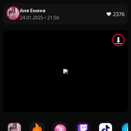
Аня Енина
❤️
2376
24.01.2025 • 21:56
⬇