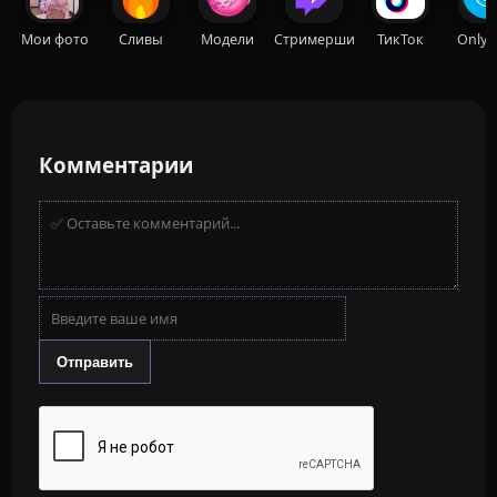
Мои фото
Сливы
Модели
Стримерши
ТикТок
OnlyF
Комментарии