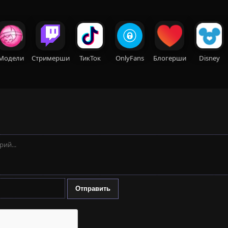
Модели
Стримерши
ТикТок
OnlyFans
Блогерши
Disney