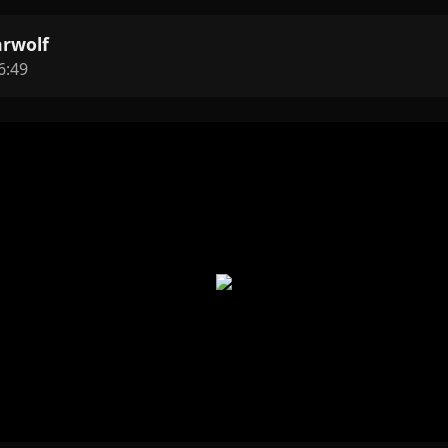
arwolf
6:49