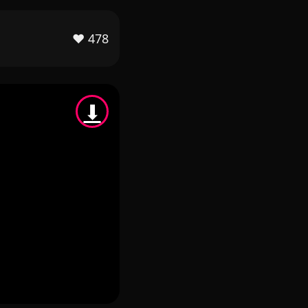
❤️
478
⬇