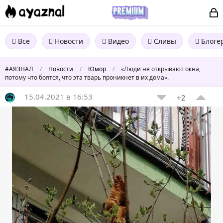
Все
Новости
Видео
Сливы
Блоге
#АЯЗНАЛ
/
Новости
/
Юмор
/
«Люди не открывают окна,
потому что боятся, что эта тварь проникнет в их дома».
15.04.2021 в 16:53
+2