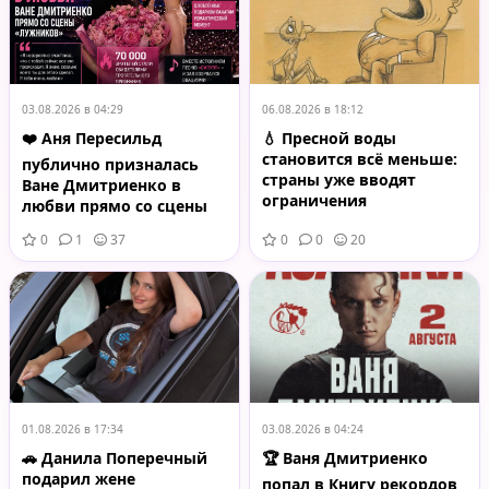
03.08.2026 в 04:29
06.08.2026 в 18:12
❤️ Аня Пересильд
💧 Пресной воды
становится всё меньше:
публично призналась
страны уже вводят
Ване Дмитриенко в
ограничения
любви прямо со сцены
«Лужников»
0
1
37
0
0
20
01.08.2026 в 17:34
03.08.2026 в 04:24
🚗 Данила Поперечный
🏆 Ваня Дмитриенко
подарил жене
попал в Книгу рекордов