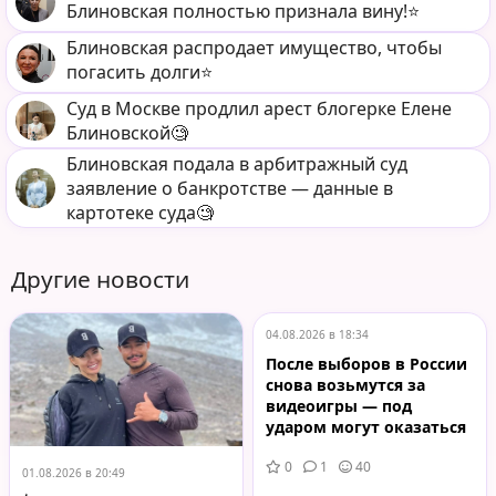
Блиновская полностью признала вину!⭐️
Блиновская распродает имущество, чтобы
погасить долги⭐️
Суд в Москве продлил арест блогерке Елене
Блиновской🧐
Блиновская подала в арбитражный суд
заявление о банкротстве — данные в
картотеке суда🧐
Другие новости
04.08.2026 в 18:34
После выборов в России
снова возьмутся за
видеоигры — под
ударом могут оказаться
Steam и GOG
0
1
40
01.08.2026 в 20:49