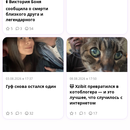
🕯️ Виктория Боня
сообщила о смерти
близкого друга и
легендарного
альпиниста Нирмала
5
3
54
Пурджи
03.08.2026 в 17:37
08.08.2026 в 17:50
Гуф снова остался один
🐱 Xzibit превратился в
котоблогера — и это
лучшее, что случилось с
интернетом
5
1
32
1
1
17