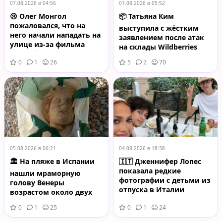
07.08.2026 в 04:56
01.08.2026 в 05:52
😢 Олег Монгол
📦 Татьяна Ким
пожаловался, что на
выступила с жёстким
него начали нападать на
заявлением после атак
улице из-за фильма
на склады Wildberries
«Колобок»
0
1
26
5
2
70
05.08.2026 в 06:21
04.08.2026 в 18:38
🏛️ На пляже в Испании
🇮🇹 Дженнифер Лопес
показала редкие
нашли мраморную
фотографии с детьми из
голову Венеры
отпуска в Италии
возрастом около двух
тысяч лет
0
1
25
0
1
24