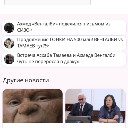
Ахмед «Венгалби» поделился письмом из
СИЗО⭐️
Продолжение ГОНКИ НА 500 млн! ВЕНГАЛБИ vs
ТАМАЕВ тут?!⭐️
Встреча Асхаба Тамаева и Ахмеда Венгалби
чуть не переросла в драку⭐️
Другие новости