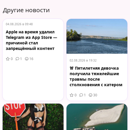
Другие новости
04.08.2026 в 09:48
Apple на время удалил
Telegram из App Store —
причиной стал
запрещённый контент
0
1
16
02.08.2026 в 19:32
🚨 Пятилетняя девочка
получила тяжелейшие
травмы после
столкновения с катером
на Волге
0
1
30