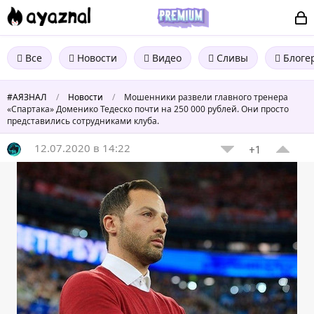
Все
Новости
Видео
Сливы
Блоге
#АЯЗНАЛ
/
Новости
/
Мошенники развели главного тренера
«Спартака» Доменико Тедеско почти на 250 000 рублей. Они просто
представились сотрудниками клуба.
12.07.2020 в 14:22
+1