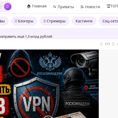
🏠 Главная
🏆ТО
📂 Приваты
📝 Новости
вы
Блогеры
Стримеры
Кастинги
Соц-сет
направить ещё 1,3 млрд рублей
171