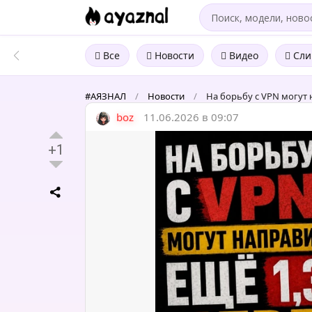
Все
Новости
Видео
Сли
#АЯЗНАЛ
/
Новости
/
На борьбу с VPN могут 
boz
11.06.2026 в 09:07
+1