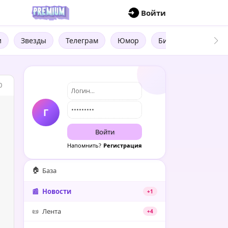
П
Войти
и
Звезды
Телеграм
Юмор
Бизнес
Цитат
0
Г
Войти
Напомнить?
Регистрация
🏠
База
📰
Новости
+1
📜
Лента
+4