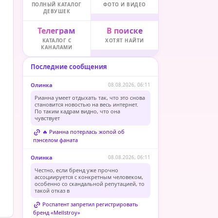
ПОЛНЫЙ КАТАЛОГ
ФОТО И ВИДЕО
ДЕВУШЕК
Телеграм
В поиске
КАТАЛОГ С
ХОТЯТ НАЙТИ
КАНАЛАМИ
Последние сообщения
Олинка
08.08.2026, 06:11
Рианна умеет отдыхать так, что это снова
становится новостью на весь интернет.
По таким кадрам видно, что она
чувствует
🔥 Рианна потерлась жопой об
пэнселом фаната
Олинка
08.08.2026, 06:11
Честно, если бренд уже прочно
ассоциируется с конкретным человеком,
особенно со скандальной репутацией, то
такой отказ в
Роспатент запретил регистрировать
бренд «Mellstroy»