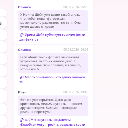
Олинка
08.08.2026, 06:10
У Ирины Шейк уже давно такой стиль,
что любая новая фотосессия
ё
моментально разлетается по сети. Она
умеет делать открове
Ирина Шейк публикует горячие фотки
для фанатов
Олинка
08.08.2026, 06:09
Если обоих такой формат отношений
устраивает, то это их личное дело. В
каждой семье свои правила, и главное,
чтобы всё б
Марго призналась, что давно замужем
за...
и
Илья
08.08.2026, 19:46
Вот это уже серьёзно. Одно дело
критиковать фильм, а угрозы — совсем
другая история. Видимо, некоторые
реально перегнули
⚖️ СМИ: за угрозы создателям
«Колобка» могут грозить реальные сроки