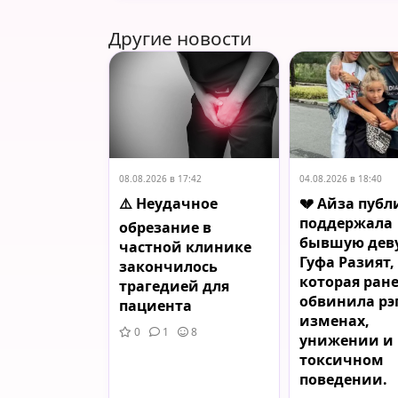
Другие новости
08.08.2026 в 17:42
04.08.2026 в 18:40
⚠️ Неудачное
💔 Айза пуб
поддержала
обрезание в
бывшую дев
частной клинике
Гуфа Разият,
закончилось
которая ран
трагедией для
обвинила рэ
пациента
изменах,
0
1
8
унижении и
токсичном
поведении.