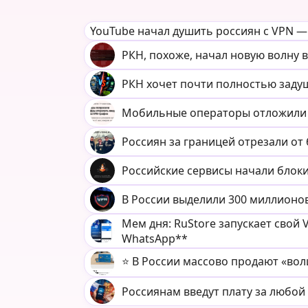
YouTube начал душить россиян с VPN — 
РКН, похоже, начал новую волну 
РКН хочет почти полностью задуш
Мобильные операторы отложили п
Россиян за границей отрезали от 
Российские сервисы начали блок
В России выделили 300 миллионов
Мем дня: RuStore запускает свой V
WhatsApp**
⭐️ В России массово продают «во
Россиянам введут плату за любо