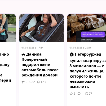
01.08.2026 в 17:34
01.08.2026 в 20:16
лично
🚗 Данила
🏠 Петербуржец
Поперечный
купил квартиру з
ушку
подарил жене
8 миллионов — и
автомобиль после
получил жильца,
ее
рождения дочери
которого почти
пера в
невозможно
5
2
123
выселить
5
1
27