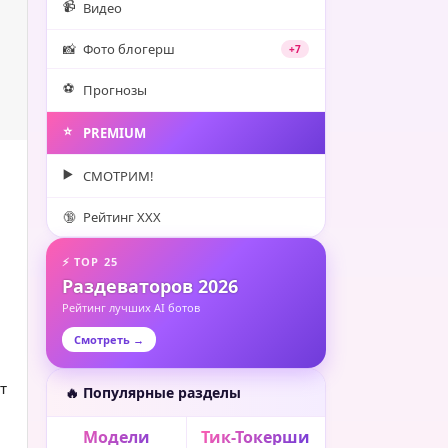
📹
Видео
📸
Фото блогерш
+7
⚽️
Прогнозы
⭐️
PREMIUM
▶️
СМОТРИМ!
🔞
Рейтинг XXX
⚡ TOP 25
Раздеваторов 2026
Рейтинг лучших AI ботов
Смотреть →
т
🔥 Популярные разделы
Модели
Тик-Токерши