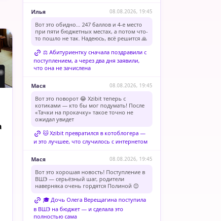
Илья
08.08.2026, 19:45
Вот это обидно… 247 баллов и 4-е место
при пяти бюджетных местах, а потом что-
то пошло не так. Надеюсь, всё решится 🙏
⚖️ Абитуриентку сначала поздравили с
поступлением, а через два дня заявили,
что она не зачислена
Мася
08.08.2026, 19:45
Вот это поворот 😂 Xzibit теперь с
котиками — кто бы мог подумать! После
«Тачки на прокачку» такое точно не
ожидал увидет
а
🐱 Xzibit превратился в котоблогера —
и это лучшее, что случилось с интернетом
Мася
08.08.2026, 19:45
Вот это хорошая новость! Поступление в
ВШЭ — серьёзный шаг, родители
наверняка очень гордятся Полиной 😊
🎓 Дочь Олега Верещагина поступила
в ВШЭ на бюджет — и сделала это
полностью сама