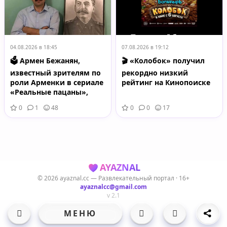
04.08.2026 в 18:45
07.08.2026 в 19:12
🗳️ Армен Бежанян,
🎬 «Колобок» получил
известный зрителям по
рекордно низкий
роли Арменки в сериале
рейтинг на Кинопоиске
«Реальные пацаны»,
решил попробовать себя
0
1
48
0
0
17
в большой политике.
AYAZNAL
© 2026 ayaznal.cc — Развлекательный портал · 16+
ayaznalcc@gmail.com
v 2.1
МЕНЮ