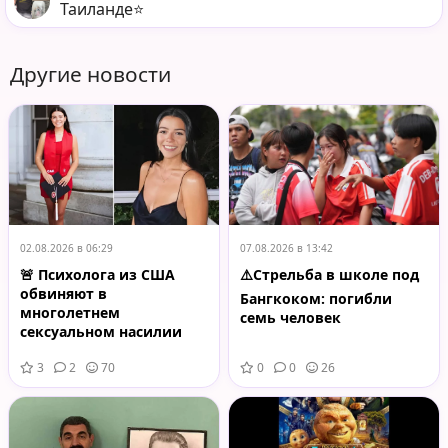
Таиланде⭐️
Другие новости
02.08.2026 в 06:29
07.08.2026 в 13:42
🚨 Психолога из США
⚠️Стрельба в школе под
обвиняют в
Бангкоком: погибли
многолетнем
семь человек
сексуальном насилии
над
3
2
70
0
0
26
несовершеннолетним
пациентом