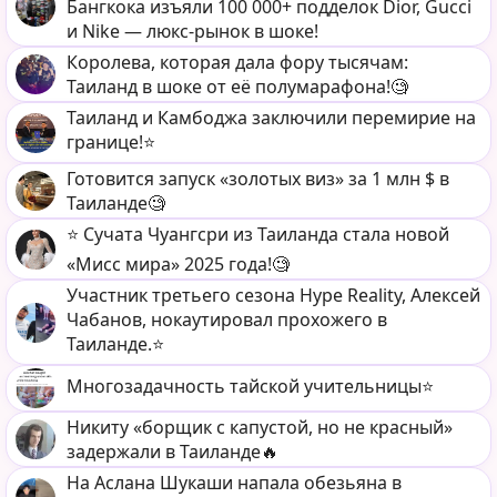
Бангкока изъяли 100 000+ подделок Dior, Gucci
и Nike — люкс-рынок в шоке!
Королева, которая дала фору тысячам:
Таиланд в шоке от её полумарафона!🧐
Таиланд и Камбоджа заключили перемирие на
границе!⭐️
Готовится запуск «золотых виз» за 1 млн $ в
Таиланде🧐
⭐️ Сучата Чуангсри из Таиланда стала новой
«Мисс мира» 2025 года!🧐
Участник третьего сезона Hype Reality, Алексей
Чабанов, нокаутировал прохожего в
Таиланде.⭐️
Многозадачность тайской учительницы⭐️
Никиту «борщик с капустой, но не красный»
задержали в Таиланде🔥
На Аслана Шукаши напала обезьяна в