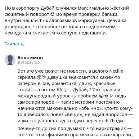
Но в аэропорту Дубай случился максимально жёсткий
сюжетный поворот 💀 Во время проверки багажа
внутри нашли 17 килограммов марихуаны. Девушка
утверждает, что вообще не знала о содержимом
чемодана и считает, что её тупо подставили.
Таиланд
Анонимно
28.05.2026 в 08:04
Вот это уже сюжет не новости, а целого Netflix-
сериала 🤯🌴 Девушка знакомится с каким-то
рэпером в Тае, романтика, движ, красивые
сторис… а потом БАЦ — Дубай, 17 кг травы и
международный уровень проблем 😭💀 И ведь
самое криповое — такие истории постоянно
начинаются максимально «обычно». Кто-то кому-
то доверился, повёз «вещи», не задал вопросов —
и жизнь улетает в ад за один перелёт ✈️ Люди
почему-то до сих пор думают, что наркотрафик —
это что-то из фильмов про мексиканские картели,