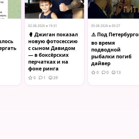
02.08.2026 в 19:31
05.08.2026 в 05:27
🥊 Джиган показал
⚠️ Под Петербург
шлось
новую фотосессию
во время
ергать
с сыном Давидом
подводной
— в боксёрских
рыбалки погиб
перчатках и на
дайвер
фоне ринга
0
0
13
0
1
29