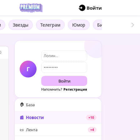
П
Войти
и
Звезды
Телеграм
Юмор
Бизнес
Цитат
0
Г
Войти
Напомнить?
Регистрация
🏠
База
📰
Новости
+10
📜
Лента
+4