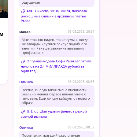
ощущение,
Аля Еникеева, жена Эмиля, показала
роскошные снимки в архивном платье
Prada
макар
05.08.2026, 20:31
ом
Мне странно видеть такие суммы, когда
миллиарды крутятся вокруг подобного
занятия. Раньше уважение вызывали
профессии, к
OnlyFans-модель Софи Рейн заплатила
налогов на 2,4 МИЛЛИАРДА рублей за
один год
Олинка
06.08.2026, 08:33
Честно, иногда такая смена внешности
реально меняет первое впечатление о
человеке. Если он сам кайфует от нового
образа
💪 Егор Шип удивил фанатов резкой
сменой имиджа
Олинка
06.08.2026, 08:32
После таких трагедий ужесточение