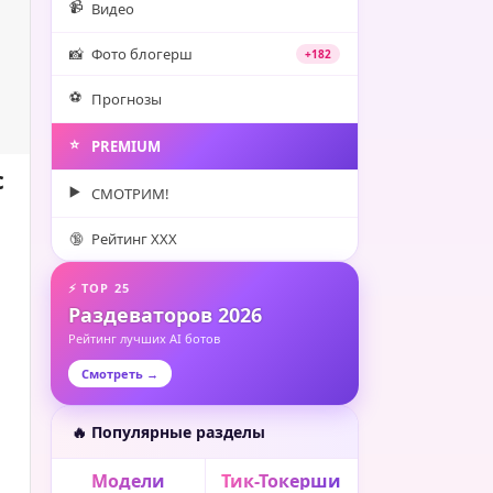
📹
Видео
📸
Фото блогерш
+182
⚽️
Прогнозы
⭐️
PREMIUM
с
▶️
СМОТРИМ!
🔞
Рейтинг XXX
⚡ TOP 25
Раздеваторов 2026
Рейтинг лучших AI ботов
Смотреть →
🔥 Популярные разделы
Модели
Тик-Токерши