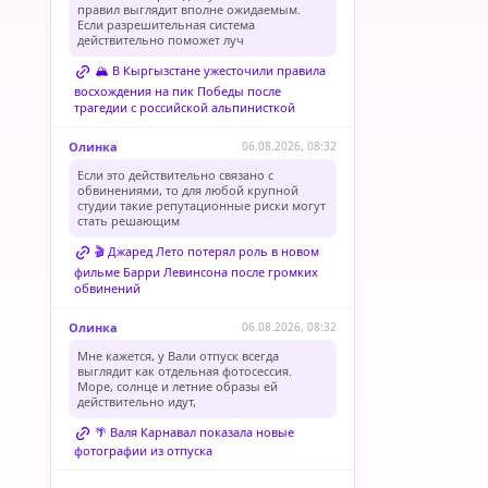
правил выглядит вполне ожидаемым.
Если разрешительная система
действительно поможет луч
🏔️ В Кыргызстане ужесточили правила
восхождения на пик Победы после
трагедии с российской альпинисткой
Олинка
06.08.2026, 08:32
Если это действительно связано с
обвинениями, то для любой крупной
студии такие репутационные риски могут
стать решающим
🎬 Джаред Лето потерял роль в новом
фильме Барри Левинсона после громких
обвинений
Олинка
06.08.2026, 08:32
Мне кажется, у Вали отпуск всегда
выглядит как отдельная фотосессия.
Море, солнце и летние образы ей
действительно идут,
🌴 Валя Карнавал показала новые
фотографии из отпуска