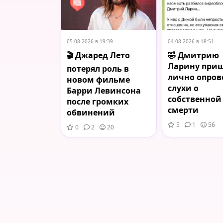
05.08.2026 в 19:39
04.08.2026 в 18:51
🎬 Джаред Лето
🤣 Дмитрию
Ларину при
потерял роль в
лично опров
новом фильме
слухи о
Барри Левинсона
собственной
после громких
смерти
обвинений
5
1
56
0
2
20