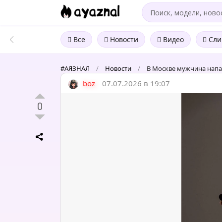
Все
Новости
Видео
Сли
#АЯЗНАЛ
/
Новости
/
В Москве мужчина напал
boz
07.07.2026 в 19:07
0