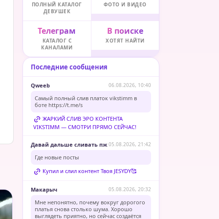
ПОЛНЫЙ КАТАЛОГ
ФОТО И ВИДЕО
ДЕВУШЕК
Телеграм
В поиске
КАТАЛОГ С
ХОТЯТ НАЙТИ
КАНАЛАМИ
Последние сообщения
Qweeb
06.08.2026, 10:40
Самый полный слив платок vikstimm в
боте
https://t.me/s
ЖАРКИЙ СЛИВ ЭРО КОНТЕНТА
VIKSTIMM — СМОТРИ ПРЯМО СЕЙЧАС!
Давай дальше сливать пж
05.08.2026, 21:42
Где новые посты
Купил и слил контент Твоя JESYDY🥰
Макарыч
05.08.2026, 20:32
Мне непонятно, почему вокруг дорогого
платья снова столько шума. Хорошо
выглядеть приятно, но сейчас создаётся