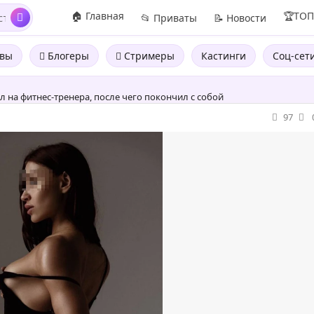
🏠 Главная
🏆ТО
📂 Приваты
📝 Новости
вы
Блогеры
Стримеры
Кастинги
Соц-сет
 на фитнес-тренера, после чего покончил с собой
97