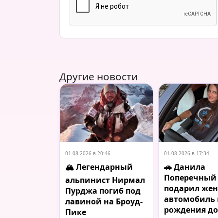
Другие новости
01.08.2026 в 20:46
01.08.2026 в 17:34
🏔️ Легендарный
🚗 Данила
Поперечный
альпинист Нирмал
подарил жен
Пурджа погиб под
автомобиль 
лавиной на Броуд-
рождения д
Пике