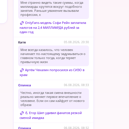
Мне странно видеть такие суммы, когда
миллиарды крутятся вокруг подобного
занятия. Раньше уважение вызывали
профессии, к
OnlyFans-модель Софи Рейн заплатила
налогов на 2,4 МИЛЛИАРДА рублей за
один год
Катя
05.08.2026, 20:30
Мне всегда казалось, что человек
начинает по-настоящему задумываться о
главном только тогда, когда теряет
привычную жизн
Артём Чекалин попросился из СИЗО в
храм
Олинка
06.08.2026, 08:33
Честно, иногда такая смена внешности
реально меняет первое впечатление о
человеке. Если он сам кайфует от нового
образа
💪 Егор Шип удивил фанатов резкой
сменой имиджа
Олинка
06.08.2026, 08:32