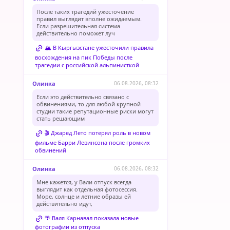
После таких трагедий ужесточение
правил выглядит вполне ожидаемым.
Если разрешительная система
действительно поможет луч
🏔️ В Кыргызстане ужесточили правила
восхождения на пик Победы после
трагедии с российской альпинисткой
Олинка
06.08.2026, 08:32
Если это действительно связано с
обвинениями, то для любой крупной
студии такие репутационные риски могут
стать решающим
🎬 Джаред Лето потерял роль в новом
фильме Барри Левинсона после громких
обвинений
Олинка
06.08.2026, 08:32
Мне кажется, у Вали отпуск всегда
выглядит как отдельная фотосессия.
Море, солнце и летние образы ей
действительно идут,
🌴 Валя Карнавал показала новые
фотографии из отпуска