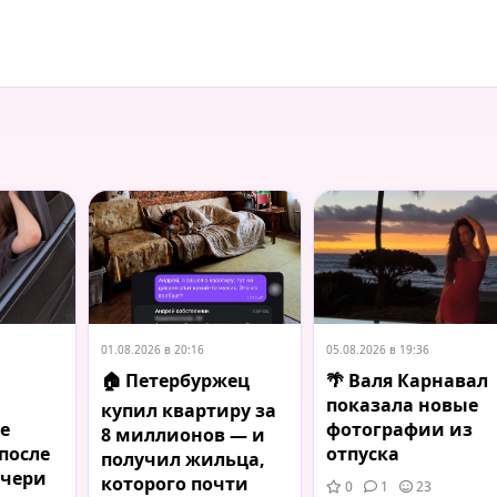
01.08.2026 в 20:16
05.08.2026 в 19:36
🏠 Петербуржец
🌴 Валя Карнавал
показала новые
купил квартиру за
е
фотографии из
8 миллионов — и
после
отпуска
получил жильца,
очери
которого почти
0
1
23