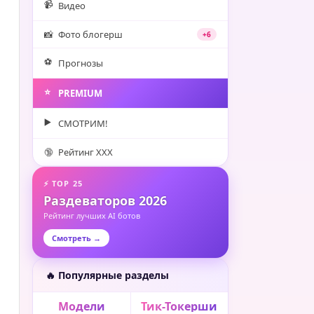
📹
Видео
📸
Фото блогерш
+6
⚽️
Прогнозы
⭐️
PREMIUM
▶️
СМОТРИМ!
🔞
Рейтинг XXX
⚡ TOP 25
Раздеваторов 2026
Рейтинг лучших AI ботов
Смотреть →
🔥 Популярные разделы
Модели
Тик-Токерши