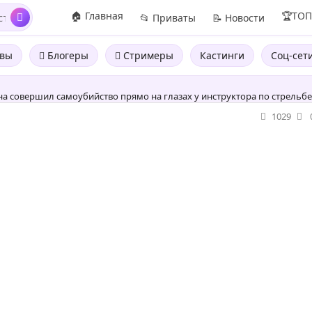
🏠 Главная
🏆ТО
📂 Приваты
📝 Новости
вы
Блогеры
Стримеры
Кастинги
Соц-сет
 совершил самоубийство прямо на глазах у инструктора по стрельбе
1029