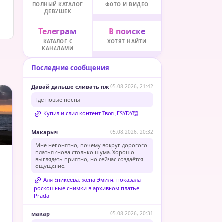
ПОЛНЫЙ КАТАЛОГ
ФОТО И ВИДЕО
ДЕВУШЕК
Телеграм
В поиске
КАТАЛОГ С
ХОТЯТ НАЙТИ
КАНАЛАМИ
Последние сообщения
Давай дальше сливать пж
05.08.2026, 21:42
Где новые посты
Купил и слил контент Твоя JESYDY🥰
Макарыч
05.08.2026, 20:32
Мне непонятно, почему вокруг дорогого
платья снова столько шума. Хорошо
выглядеть приятно, но сейчас создаётся
ощущение,
Аля Еникеева, жена Эмиля, показала
роскошные снимки в архивном платье
Prada
макар
05.08.2026, 20:31