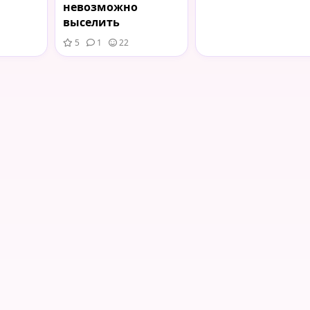
невозможно
выселить
5
1
22