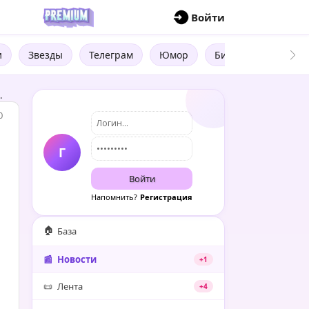
П
Войти
и
Звезды
Телеграм
Юмор
Бизнес
Цитат
.
0
Г
Войти
Напомнить?
Регистрация
🏠
База
📰
Новости
+1
📜
Лента
+4