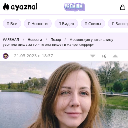
Все
Новости
Видео
Сливы
Блоге
#АЯЗНАЛ
/
Новости
/
Позор
/
Московскую учительницу
уволили лишь за то, что она пишет в жанре «хоррор»
21.05.2023 в 18:37
+6