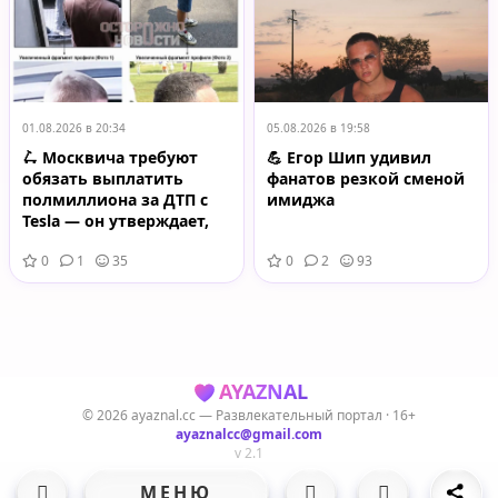
01.08.2026 в 20:34
05.08.2026 в 19:58
🛴 Москвича требуют
💪 Егор Шип удивил
обязать выплатить
фанатов резкой сменой
полмиллиона за ДТП с
имиджа
Tesla — он утверждает,
что за рулём самоката
0
1
35
0
2
93
был другой человек
AYAZNAL
© 2026 ayaznal.cc — Развлекательный портал · 16+
ayaznalcc@gmail.com
v 2.1
МЕНЮ