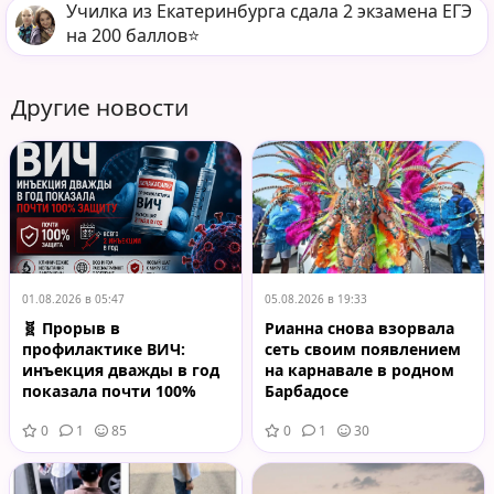
Училка из Екатеринбурга сдала 2 экзамена ЕГЭ
на 200 баллов⭐️
Другие новости
01.08.2026 в 05:47
05.08.2026 в 19:33
🧬 Прорыв в
Рианна снова взорвала
профилактике ВИЧ:
сеть своим появлением
инъекция дважды в год
на карнавале в родном
показала почти 100%
Барбадосе
защиту
0
1
85
0
1
30