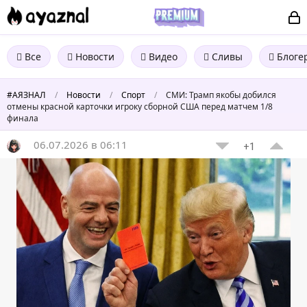
Все
Новости
Видео
Сливы
Блоге
#АЯЗНАЛ
/
Новости
/
Спорт
/
СМИ: Трамп якобы добился
отмены красной карточки игроку сборной США перед матчем 1/8
финала
06.07.2026 в 06:11
+1