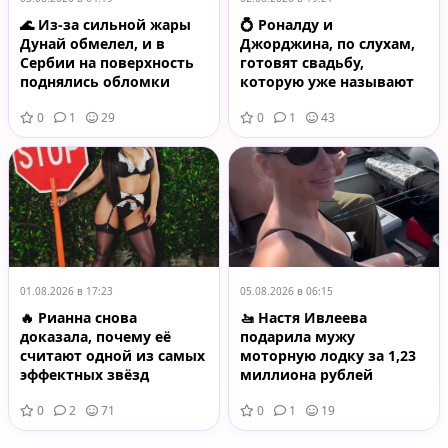
🌊 Из-за сильной жары
💍 Роналду и
Дунай обмелел, и в
Джорджина, по слухам,
Сербии на поверхность
готовят свадьбу,
поднялись обломки
которую уже называют
немецкого военного
одной из самых громких
0
1
29
0
1
43
корабля времён Второй
в мире спорта и шоу-
мировой войны
бизнеса
01.08.2026 в 17:23
05.08.2026 в 06:15
🔥 Рианна снова
🚤 Настя Ивлеева
доказала, почему её
подарила мужу
считают одной из самых
моторную лодку за 1,23
эффектных звёзд
миллиона рублей
планеты
0
2
71
0
1
19