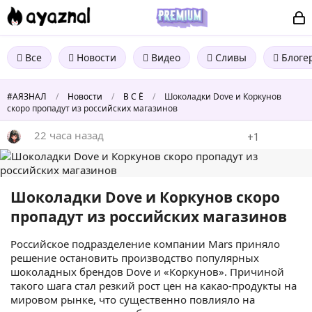
Все
Новости
Видео
Сливы
Блоге
#АЯЗНАЛ
/
Новости
/
В С Ё
/
Шоколадки Dove и Коркунов
скоро пропадут из российских магазинов
22 часа назад
+1
Шоколадки Dove и Коркунов скоро
пропадут из российских магазинов
Российское подразделение компании Mars приняло
решение остановить производство популярных
шоколадных брендов Dove и «Коркунов». Причиной
такого шага стал резкий рост цен на какао-продукты на
мировом рынке, что существенно повлияло на