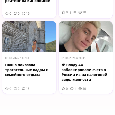
рейтинг на Кинопоиске
0
0
20
0
0
19
08.08.2026 в 06:03
01.08.2026 в 20:35
Нюша показала
💸 Владу А4
трогательные кадры с
заблокировали счета в
семейного отдыха
России из-за налоговой
задолженности
0
2
15
0
1
40