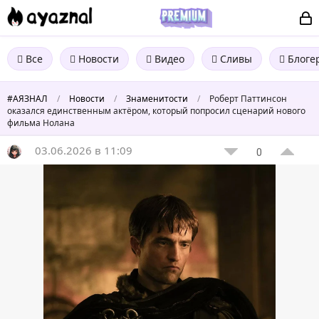
Все
Новости
Видео
Сливы
Блоге
#АЯЗНАЛ
/
Новости
/
Знаменитости
/
Роберт Паттинсон
оказался единственным актёром, который попросил сценарий нового
фильма Нолана
03.06.2026 в 11:09
0