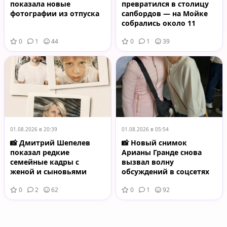
показала новые
превратился в столицу
фотографии из отпуска
сапбордов — на Мойке
собрались около 11
тысяч участников
0
1
44
0
1
39
01.08.2026 в 20:39
01.08.2026 в 05:54
📸 Дмитрий Шепелев
📸 Новый снимок
показал редкие
Арианы Гранде снова
семейные кадры с
вызвал волну
женой и сыновьями
обсуждений в соцсетях
0
2
62
0
1
92