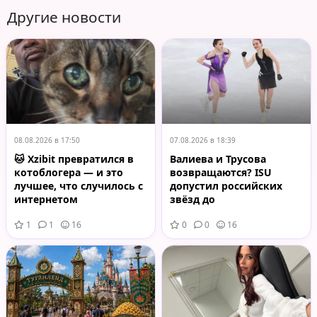
Другие новости
08.08.2026 в 17:50
07.08.2026 в 18:39
🐱 Xzibit превратился в
Валиева и Трусова
котоблогера — и это
возвращаются? ISU
лучшее, что случилось с
допустил российских
интернетом
звёзд до
международных
1
1
16
0
0
16
турниров