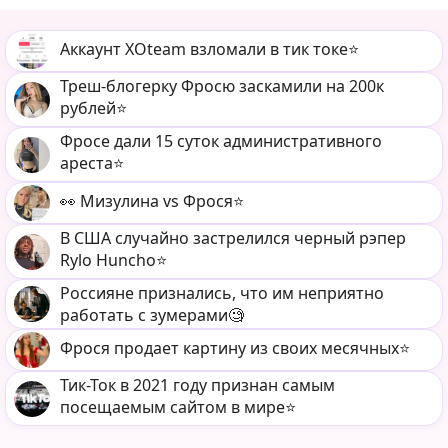
Аккаунт XOteam взломали в тик токе⭐️
Треш-блогерку Фросю заскамили на 200к
рублей⭐️
Фросе дали 15 суток административного
ареста⭐️
👀 Мизулина vs Фрося⭐️
В США случайно застрелился черный рэпер
Rylo Huncho⭐️
Россияне признались, что им неприятно
работать с зумерами🧐
Фрося продает картину из своих месячных⭐️
Тик-Ток в 2021 году признан самым
посещаемым сайтом в мире⭐️