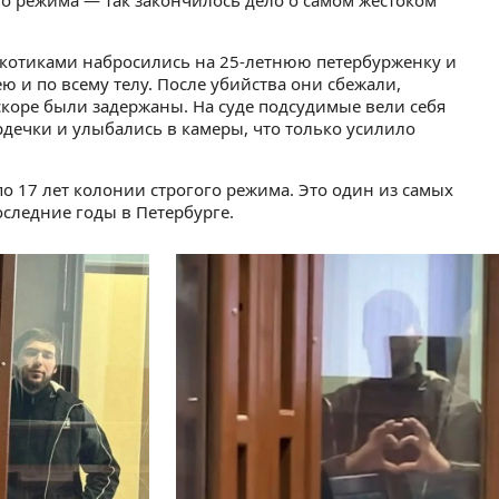
го режима — так закончилось дело о самом жестоком
аркотиками набросились на 25-летнюю петербурженку и
ю и по всему телу. После убийства они сбежали,
скоре были задержаны. На суде подсудимые вели себя
дечки и улыбались в камеры, что только усилило
о 17 лет колонии строгого режима. Это один из самых
следние годы в Петербурге.