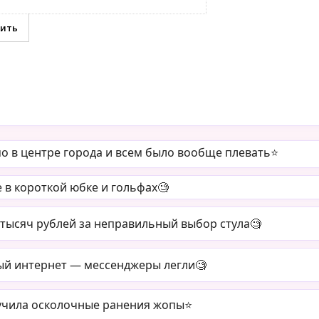
о в центре города и всем было вообще плевать⭐️
 в короткой юбке и гольфах🧐
тысяч рублей за неправильный выбор стула🧐
ый интернет — мессенджеры легли🧐
учила осколочные ранения жопы⭐️