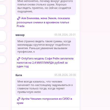
Мне непонятно, почему вокруг дорогого
платья снова столько шума. Хорошо
выглядеть приятно, но сейчас создаётся
ощущение,
Аля Еникеева, жена Эмиля, показала
роскошные снимки в архивном платье
Prada
макар
05.08.2026, 20:31
Мне странно видеть такие суммы, когда
миллиарды крутятся вокруг подобного
занятия. Раньше уважение вызывали
профессии, к
OnlyFans-модель Софи Рейн заплатила
налогов на 2,4 МИЛЛИАРДА рублей за
один год
Катя
05.08.2026, 20:30
Мне всегда казалось, что человек
начинает по-настоящему задумываться о
главном только тогда, когда теряет
привычную жизн
Артём Чекалин попросился из СИЗО в
храм