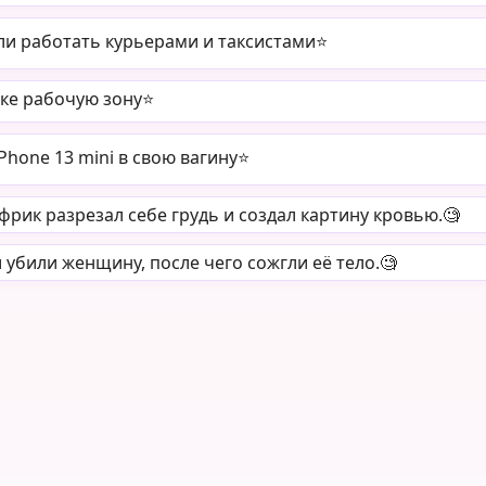
и работать курьерами и таксистами⭐️
ке рабочую зону⭐️
hone 13 mini в свою вагину⭐️
рик разрезал себе грудь и создал картину кровью.🧐
убили женщину, после чего сожгли её тело.🧐