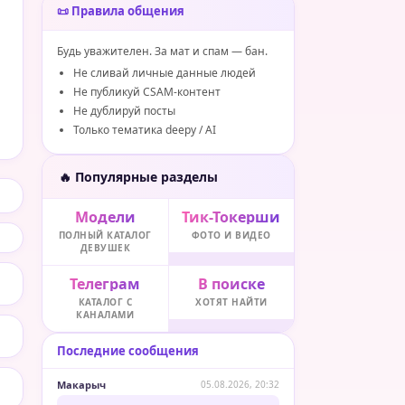
📜 Правила общения
Будь уважителен. За мат и спам — бан.
Не сливай личные данные людей
Не публикуй CSAM-контент
Не дублируй посты
Только тематика deepy / AI
🔥 Популярные разделы
Модели
Тик-Токерши
ПОЛНЫЙ КАТАЛОГ
ФОТО И ВИДЕО
ДЕВУШЕК
Телеграм
В поиске
КАТАЛОГ С
ХОТЯТ НАЙТИ
КАНАЛАМИ
Последние сообщения
Макарыч
05.08.2026, 20:32