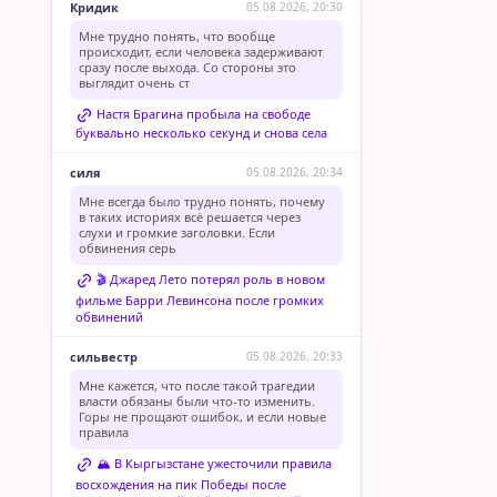
Кридик
05.08.2026, 20:30
Мне трудно понять, что вообще
происходит, если человека задерживают
сразу после выхода. Со стороны это
выглядит очень ст
Настя Брагина пробыла на свободе
буквально несколько секунд и снова села
силя
05.08.2026, 20:34
Мне всегда было трудно понять, почему
в таких историях всё решается через
слухи и громкие заголовки. Если
обвинения серь
🎬 Джаред Лето потерял роль в новом
фильме Барри Левинсона после громких
обвинений
сильвестр
05.08.2026, 20:33
Мне кажется, что после такой трагедии
власти обязаны были что-то изменить.
Горы не прощают ошибок, и если новые
правила
🏔️ В Кыргызстане ужесточили правила
восхождения на пик Победы после