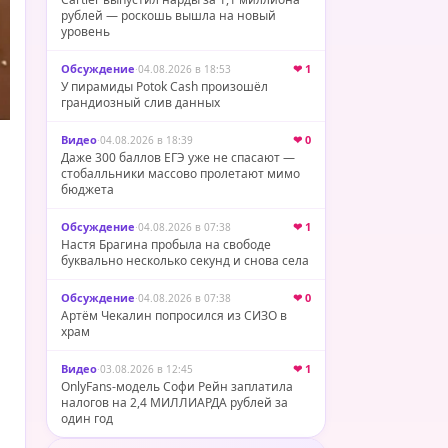
рублей — роскошь вышла на новый
уровень
Обсуждение
·
❤ 1
04.08.2026 в 18:53
У пирамиды Potok Cash произошёл
грандиозный слив данных
Видео
·
❤ 0
04.08.2026 в 18:39
Даже 300 баллов ЕГЭ уже не спасают —
стобалльники массово пролетают мимо
бюджета
Обсуждение
·
❤ 1
04.08.2026 в 07:38
Настя Брагина пробыла на свободе
буквально несколько секунд и снова села
Обсуждение
·
❤ 0
04.08.2026 в 07:38
Артём Чекалин попросился из СИЗО в
храм
Видео
·
❤ 1
03.08.2026 в 12:45
OnlyFans-модель Софи Рейн заплатила
налогов на 2,4 МИЛЛИАРДА рублей за
один год