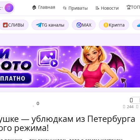
🏠 Главная
🏆ТО
📂 Приваты
📝 Новости
СЛИВЫ
TG каналы
MAX
Крипта
0
244
вушке — ублюдкам из Петербурга
гого режима!