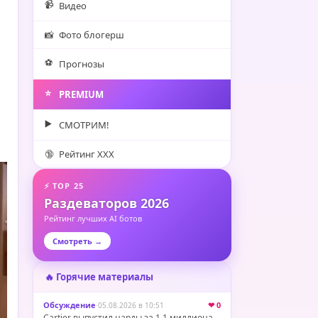
📹
Видео
📸
Фото блогерш
⚽️
Прогнозы
⭐️
PREMIUM
▶️
СМОТРИМ!
🔞
Рейтинг XXX
⚡ TOP 25
Раздеваторов 2026
Рейтинг лучших AI ботов
Смотреть →
🔥 Горячие материалы
Обсуждение
·
❤ 0
05.08.2026 в 10:51
Cartier выпустил нарды за 1,1 миллиона