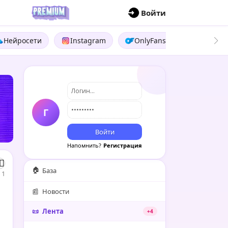
П
Войти
Нейросети
Instagram
OnlyFans
Boosty
Г
Войти
Напомнить?
Регистрация
🏠
База
1
📰
Новости
📜
Лента
+4