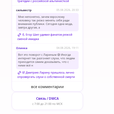
трагедии с российской альпинисткой
сильвестр
05.08.2026, 20:33
Мне непонятно, зачем взрослому
человеку так резко менять себя ради
внимания публики. Сегодня одна мода,
завтра другая, а
💪 Егор Шип удивил фанатов резкой
сменой имиджа
Олинка
04.08.2026, 19:11
Вот это поворот с Лариным 😅 Иногда
интернет так разгоняет слухи, что людям
приходится самим доказывать, что с
ними всё н
🤣 Дмитрию Ларину пришлось лично
опровергать слухи о собственной смерти
все комментарии
Связь / DMCA
с 7:00 до 21:00 по МСК