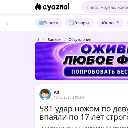
Записи
Говорят
вОпрос ?!
/
Записи
/
Обсуждение
All
18.03.2026 в 05:54
581 удар ножом по де
впаяли по 17 лет стро