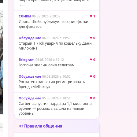
за...
СЛИВЫ
·
❤ 1
06.08.2026 в 20:59
Ирина Шейк публикует горячие фотки
для фанатов
Обсуждение
·
❤ 0
06.08.2026 в 19:50
Старый TikTok ударил по кошельку Дани
Милохина
Telegram
·
❤ 0
06.08.2026 в 19:12
Госпожа эвелин слив телеграм
Обсуждение
·
❤ 0
06.08.2026 в 10:02
Роспатент запретил регистрировать
бренд «Mellstroy»
Обсуждение
·
❤ 0
05.08.2026 в 10:51
Cartier выпустил нарды за 1,1 миллиона
рублей — роскошь вышла на новый
уровень
📜 Правила общения