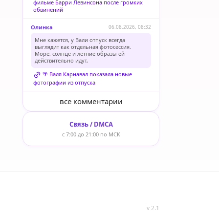
фильме Барри Левинсона после громких
обвинений
Олинка
06.08.2026, 08:32
Мне кажется, у Вали отпуск всегда
выглядит как отдельная фотосессия.
Море, солнце и летние образы ей
действительно идут,
🌴 Валя Карнавал показала новые
фотографии из отпуска
все комментарии
Связь / DMCA
с 7:00 до 21:00 по МСК
v 2.1