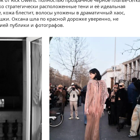
k от Rick Owens: полностью прозрачное чёрное платье-сетка
ко стратегически расположенные тени и её идеальная
ду, кожа блестит, волосы уложены в драматичный хаос,
ашки. Оксана шла по красной дорожке уверенно, не
цией публики и фотографов.