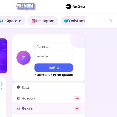
П
Войти
Нейросети
Instagram
OnlyFans
Boosty
Г
Войти
Напомнить?
Регистрация
🏠
База
1
📰
Новости
+4
📜
Лента
+4