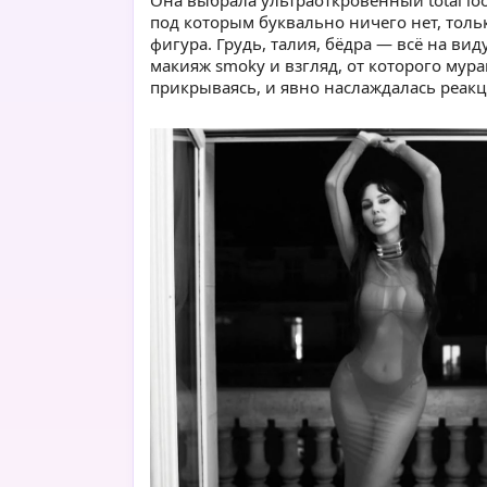
Она выбрала ультраоткровенный total loo
под которым буквально ничего нет, толь
фигура. Грудь, талия, бёдра — всё на ви
макияж smoky и взгляд, от которого мур
прикрываясь, и явно наслаждалась реак