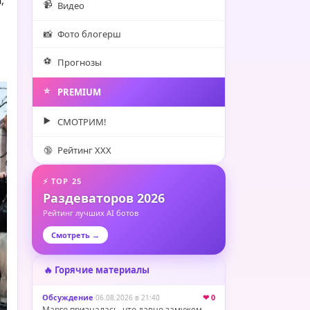
,
📹
Видео
📸
Фото блогерш
⚽️
Прогнозы
⭐️
PREMIUM
▶️
СМОТРИМ!
🔞
Рейтинг XXX
⚡ TOP 25
Раздеваторов 2026
Рейтинг лучших AI ботов
Смотреть →
🔥 Горячие материалы
Обсуждение
·
❤ 0
06.08.2026 в 21:40
Марго призналась, что давно замужем