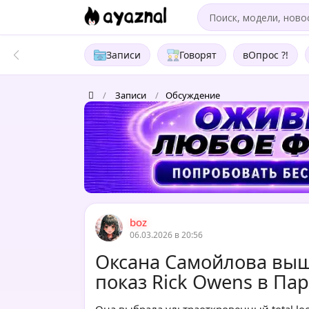
Записи
Говорят
вОпрос ?!
/
Записи
/
Обсуждение
boz
06.03.2026 в 20:56
Оксана Самойлова вышл
показ Rick Owens в Па