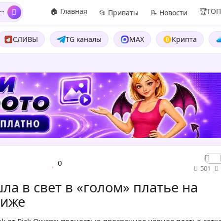
🏠 Главная
🏆ТО
📂 Приваты
📝 Новости
СЛИВЫ
TG каналы
MAX
Крипта
0
501
а в свет в «голом» платье на
риже