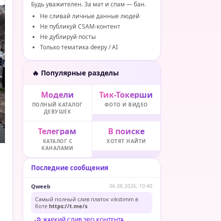
Будь уважителен. За мат и спам — бан.
Не сливай личные данные людей
Не публикуй CSAM-контент
Не дублируй посты
Только тематика deepy / AI
🔥 Популярные разделы
Модели
Тик-Токерши
ПОЛНЫЙ КАТАЛОГ
ФОТО И ВИДЕО
ДЕВУШЕК
Телеграм
В поиске
КАТАЛОГ С
ХОТЯТ НАЙТИ
КАНАЛАМИ
Последние сообщения
Qweeb
06.08.2026, 10:40
Самый полный слив платок vikstimm в
боте
https://t.me/s
ЖАРКИЙ СЛИВ ЭРО КОНТЕНТА