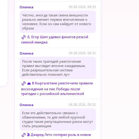
Олинка
06.08.2026, 08:33
Честно, иногда такая смена внешности
реально меняет первое впечатление о
человеке. Если он сам кайфует от нового
образа
💪 Егор Шип удивил фанатов резкой
сменой имиджа
Олинка
06.08.2026, 08:32
После таких трагедий ужесточение
правил выглядит вполне ожидаемым.
Если разрешительная система
действительно поможет луч
🏔️ В Кыргызстане ужесточили правила
восхождения на пик Победы после
трагедии с российской альпинисткой
Олинка
06.08.2026, 08:32
Если это действительно связано с
обвинениями, то для любой крупной
студии такие репутационные риски могут
стать решающим
🎬 Джаред Лето потерял роль в новом