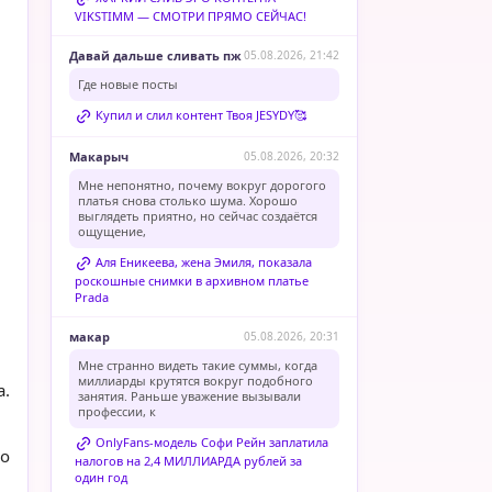
VIKSTIMM — СМОТРИ ПРЯМО СЕЙЧАС!
Давай дальше сливать пж
05.08.2026, 21:42
Где новые посты
Купил и слил контент Твоя JESYDY🥰
Макарыч
05.08.2026, 20:32
Мне непонятно, почему вокруг дорогого
платья снова столько шума. Хорошо
выглядеть приятно, но сейчас создаётся
ощущение,
Аля Еникеева, жена Эмиля, показала
роскошные снимки в архивном платье
Prada
макар
05.08.2026, 20:31
Мне странно видеть такие суммы, когда
миллиарды крутятся вокруг подобного
а.
занятия. Раньше уважение вызывали
профессии, к
OnlyFans-модель Софи Рейн заплатила
го
налогов на 2,4 МИЛЛИАРДА рублей за
один год