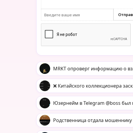
MRKT опроверг информацию о взл
❌ Китайского коллекционера зас
Юзернейм в Telegram @boss был пр
Родственница отдала мошеннику 9 