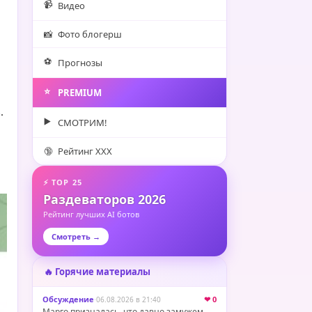
📹
Видео
📸
Фото блогерш
⚽️
Прогнозы
⭐️
PREMIUM
.
▶️
СМОТРИМ!
🔞
Рейтинг XXX
⚡ TOP 25
Раздеваторов 2026
Рейтинг лучших AI ботов
Смотреть →
🔥 Горячие материалы
Обсуждение
·
❤ 0
06.08.2026 в 21:40
Марго призналась, что давно замужем