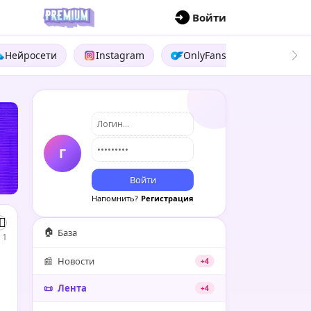
П
Войти
Нейросети
Instagram
OnlyFans
Boosty
Г
Войти
Напомнить?
Регистрация
🏠
База
1
📰
Новости
+4
📜
Лента
+4