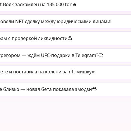
t Волк заскамлен на 135 000 ton🔥
овели NFT-сделку между юридическими лицами!
рам с проверкой ликвидности🧐
грегором — ждём UFC-подарки в Telegram?🧐
те и поставила на колени за nft мишку⭐️
е близко — новая бета показала эмодзи🧐