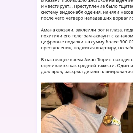
В Казани произошло жестокое нападение 
Инвестирует». Преступление было тщат
систему видеонаблюдения, наняли несо
после чего четверо нападавших ворвалис
Амана связали, заклеили рот и глаза, п
похитили его телеграм-аккаунт с канало
цифровые подарки на сумму более 300 
преступления, поджигая квартиру, но заб
В настоящее время Аман Тюрин находитс
оценивается как средней тяжести. Один 
долларов, раскрыл детали планирования