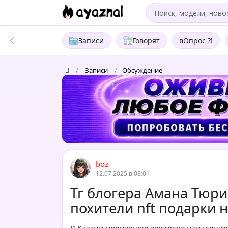
Записи
Говорят
вОпрос ?!
/
Записи
/
Обсуждение
boz
12.07.2025 в 08:01
Тг блогера Амана Тюри
похители nft подарки 