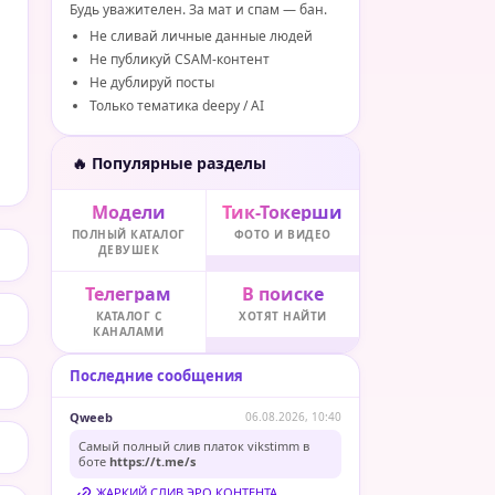
Будь уважителен. За мат и спам — бан.
Не сливай личные данные людей
Не публикуй CSAM-контент
Не дублируй посты
Только тематика deepy / AI
🔥 Популярные разделы
Модели
Тик-Токерши
ПОЛНЫЙ КАТАЛОГ
ФОТО И ВИДЕО
ДЕВУШЕК
Телеграм
В поиске
КАТАЛОГ С
ХОТЯТ НАЙТИ
КАНАЛАМИ
Последние сообщения
Qweeb
06.08.2026, 10:40
Самый полный слив платок vikstimm в
боте
https://t.me/s
ЖАРКИЙ СЛИВ ЭРО КОНТЕНТА