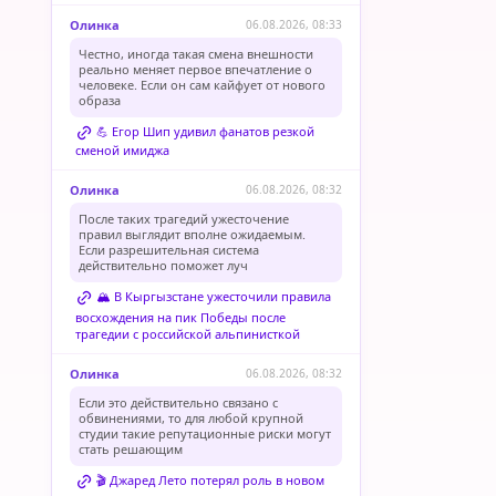
Олинка
06.08.2026, 08:33
Честно, иногда такая смена внешности
реально меняет первое впечатление о
человеке. Если он сам кайфует от нового
образа
💪 Егор Шип удивил фанатов резкой
сменой имиджа
Олинка
06.08.2026, 08:32
После таких трагедий ужесточение
правил выглядит вполне ожидаемым.
Если разрешительная система
действительно поможет луч
🏔️ В Кыргызстане ужесточили правила
восхождения на пик Победы после
трагедии с российской альпинисткой
Олинка
06.08.2026, 08:32
Если это действительно связано с
обвинениями, то для любой крупной
студии такие репутационные риски могут
стать решающим
🎬 Джаред Лето потерял роль в новом