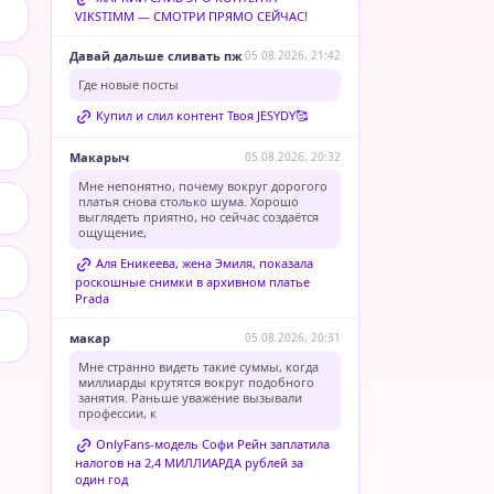
VIKSTIMM — СМОТРИ ПРЯМО СЕЙЧАС!
Давай дальше сливать пж
05.08.2026, 21:42
Где новые посты
Купил и слил контент Твоя JESYDY🥰
Макарыч
05.08.2026, 20:32
Мне непонятно, почему вокруг дорогого
платья снова столько шума. Хорошо
выглядеть приятно, но сейчас создаётся
ощущение,
Аля Еникеева, жена Эмиля, показала
роскошные снимки в архивном платье
Prada
макар
05.08.2026, 20:31
Мне странно видеть такие суммы, когда
миллиарды крутятся вокруг подобного
занятия. Раньше уважение вызывали
профессии, к
OnlyFans-модель Софи Рейн заплатила
налогов на 2,4 МИЛЛИАРДА рублей за
один год