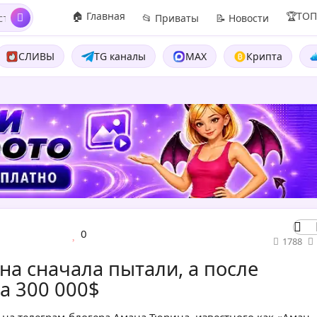
🏠 Главная
🏆ТО
📂 Приваты
📝 Новости
СЛИВЫ
TG каналы
MAX
Крипта
0
1788
на сначала пытали, а после
на 300 000$