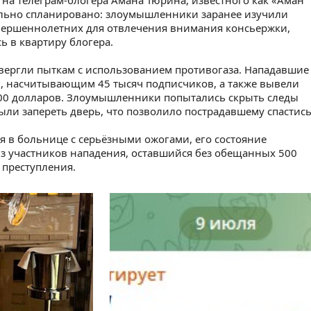
на телеграм-блогера Амана Тюрина, известного как «Аман
ельно спланировано: злоумышленники заранее изучили
вершеннолетних для отвлечения внимания консьержки,
ь в квартиру блогера.
одвергли пыткам с использованием противогаза. Нападавшие
м, насчитывающим 45 тысяч подписчиков, а также вывели
000 долларов. Злоумышленники попытались скрыть следы
ыли запереть дверь, что позволило пострадавшему спастись
я в больнице с серьёзными ожогами, его состояние
из участников нападения, оставшийся без обещанных 500
 преступления.