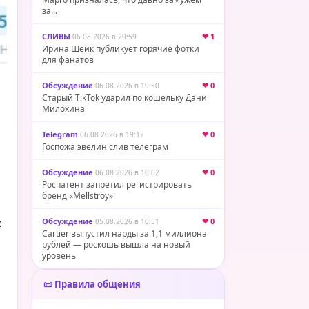
за...
СЛИВЫ
·
❤ 1
06.08.2026 в 20:59
Ирина Шейк публикует горячие фотки
для фанатов
Обсуждение
·
❤ 0
06.08.2026 в 19:50
Старый TikTok ударил по кошельку Дани
Милохина
Telegram
·
❤ 0
06.08.2026 в 19:12
Госпожа эвелин слив телеграм
Обсуждение
·
❤ 0
06.08.2026 в 10:02
Роспатент запретил регистрировать
бренд «Mellstroy»
Обсуждение
·
❤ 0
х
05.08.2026 в 10:51
Cartier выпустил нарды за 1,1 миллиона
рублей — роскошь вышла на новый
уровень
📜 Правила общения