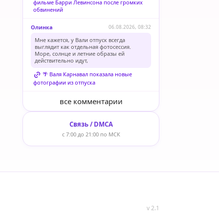
фильме Барри Левинсона после громких
обвинений
Олинка
06.08.2026, 08:32
Мне кажется, у Вали отпуск всегда
выглядит как отдельная фотосессия.
Море, солнце и летние образы ей
действительно идут,
🌴 Валя Карнавал показала новые
фотографии из отпуска
все комментарии
Связь / DMCA
с 7:00 до 21:00 по МСК
v 2.1