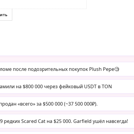
оме после подозрительных покупок Plush Pepe🧐
камили на $800 000 через фейковый USDT в TON
одан «всего» за $500 000 (~37 500 000₽).
редких Scared Cat на $25 000. Garfield ушёл навсегда!