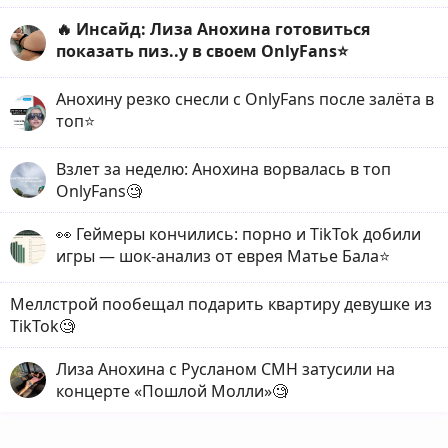
🔥 Инсайд: Лиза Анохина готовиться
показать пиз..у в своем OnlyFans⭐️
Анохину резко снесли с OnlyFans после залёта в
топ⭐️
Взлет за неделю: Анохина ворвалась в топ
OnlyFans🧐
👀 Геймеры кончились: порно и TikTok добили
игры — шок-анализ от еврея Матье Бала⭐️
Меллстрой пообещал подарить квартиру девушке из
TikTok🧐
Лиза Анохина с Русланом CMH затусили на
концерте «Пошлой Молли»🧐