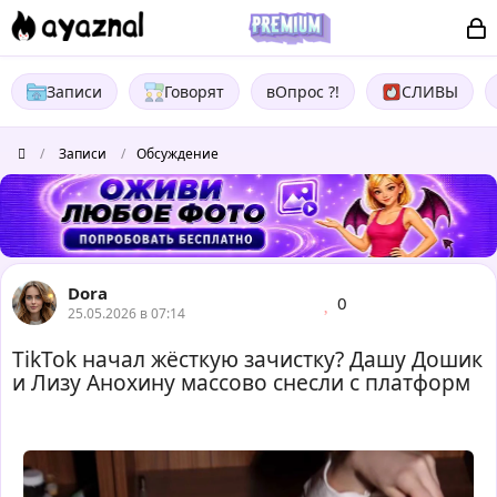
Записи
Говорят
вОпрос ?!
СЛИВЫ
/
Записи
/
Обсуждение
Dora
0
25.05.2026 в 07:14
TikTok начал жёсткую зачистку? Дашу Дошик
и Лизу Анохину массово снесли с платформ