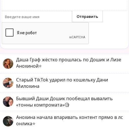
Даша Граф жёстко прошлась по Дошик и Лизе
Анохиной⭐️
Старый TikTok ударил по кошельку Дани
Милохина
Бывший Даши Дошик пообещал вывалить
«тонны компромата»🧐
Анохина начала впаривать контент прямо в лс
онлика⭐️